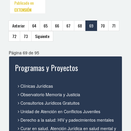
Publicado en
EXTENSIÓN
Anterior
64
65
66
67
68
69
70
71
72
73
Siguiente
Página 69 de 95
Programas y Proyectos
Clínicas Jurídicas
Observatorio Memoria y Justicia
Consultorios Jurídicos Gratuitos
Unidad de Atención en Conflictos Juveniles
Derecho a la salud: HIV y padecimientos mentales
Curar en salud. Atención Jurídica en salud mental y