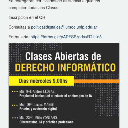
Se entregarán certificados de asistencia a quienes
completen todas las Clases.
Inscripción en el QR
Consultas a
politicasdigitales@jursoc.unlp.edu.ar
Formulario:
https://forms.gle/pADFSPzgdsuRTL1e8