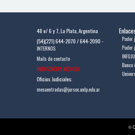
Enlace
48 e/ 6 y 7, La Plata, Argentina
Poder j
(54)(221) 644-2070 / 644-2090 -
Poder 
INTERNOS
INFOJ
Mails de contacto
Banco 
EMERGENCIAS MÉDICAS
Univer
Oficios Judiciales:
mesaentradas@jursoc.unlp.edu.ar
© C