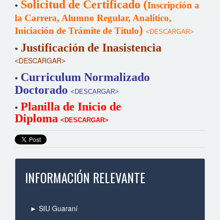
•
Solicitud de Certificado
(
Inscripción a
la Carrera, Alumno Regular, Analítico,
)
Iniciación de Trámite de Título
˂DESCARGAR˃
•
Justificación de Inasistencia
˂DESCARGAR˃
•
Curriculum Normalizado
Doctorado
˂DESCARGAR˃
•
Planilla de Inicio de
Diploma
˂DESCARGAR˃
INFORMACIÓN RELEVANTE
► SIU Guaraní