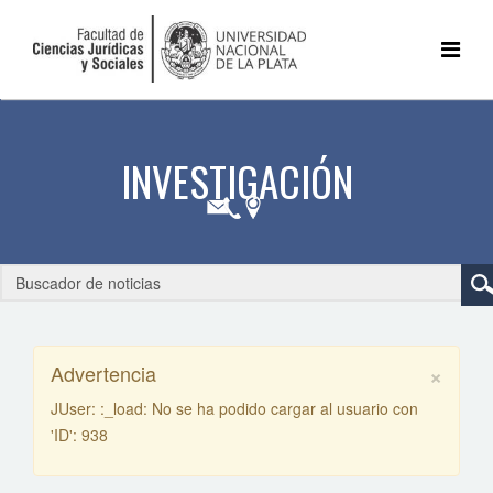
×
Advertencia
JUser: :_load: No se ha podido cargar al usuario con
'ID': 938