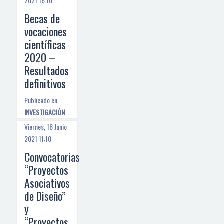
2021 18:10
Becas de
vocaciones
científicas
2020 –
Resultados
definitivos
Publicado en
INVESTIGACIÓN
Viernes, 18 Junio
2021 11:10
Convocatorias
“Proyectos
Asociativos
de Diseño”
y
“Proyectos