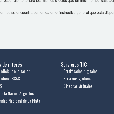
rrespondiente tendrá los mismos efectos que un Informe "No Satisfactor
informes se encuentra contenida en el instructivo general que está dispo
s de interés
Servicios TIC
udicial de la nación
Certificados digitales
judicial BSAS
Servicios gráficos
US
Cátedras virtuales
de la Nación Argentina
sidad Nacional de La Plata