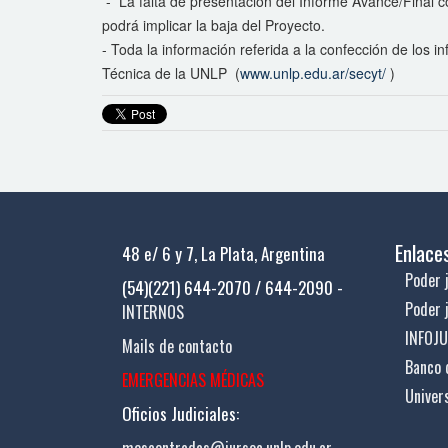
- La falta de presentación del Informe Avance/Final co
podrá implicar la baja del Proyecto.
- Toda la información referida a la confección de los 
Técnica de la UNLP (
www.unlp.edu.ar/secyt/
)
Enlace
48 e/ 6 y 7, La Plata, Argentina
Poder j
(54)(221) 644-2070 / 644-2090 -
Poder 
INTERNOS
INFOJ
Mails de contacto
Banco 
EMERGENCIAS MÉDICAS
Univer
Oficios Judiciales: