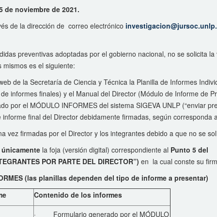
15 de noviembre de 2021.
vés de la dirección de correo electrónico
investigacion@jursoc.unlp.
das preventivas adoptadas por el gobierno nacional, no se solicita la v
s mismos es el siguiente:
 de la Secretaría de Ciencia y Técnica la Planilla de Informes Individu
so de informes finales) y el Manual del Director (Módulo de Informe de P
ado por el MÓDULO INFORMES del sistema SIGEVA UNLP (“enviar present
a de informe final del Director debidamente firmadas, según corresponda a
na vez firmadas por el Director y los integrantes debido a que no se sol
a
únicamente
la foja (versión digital) correspondiente al
Punto 5 del
INTEGRANTES POR PARTE DEL DIRECTOR”)
en la cual conste su fir
MES (las planillas
dependen del tipo de informe a presentar)
me
Contenido de los informes
· Formulario generado por el MÓDULO