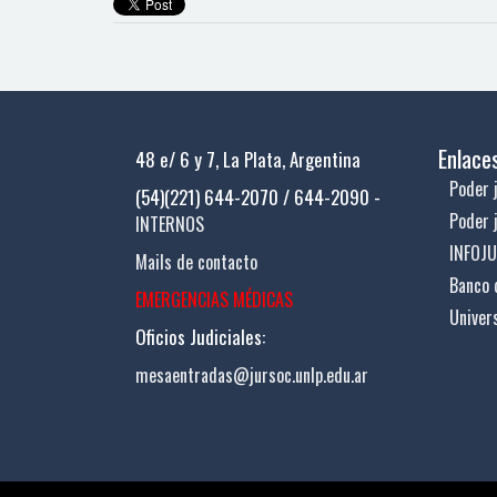
Enlace
48 e/ 6 y 7, La Plata, Argentina
Poder j
(54)(221) 644-2070 / 644-2090 -
Poder 
INTERNOS
INFOJ
Mails de contacto
Banco 
EMERGENCIAS MÉDICAS
Univer
Oficios Judiciales:
mesaentradas@jursoc.unlp.edu.ar