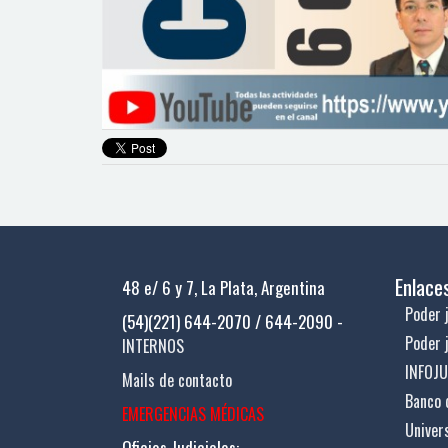
Enlace
48 e/ 6 y 7, La Plata, Argentina
Poder j
(54)(221) 644-2070 / 644-2090 -
Poder 
INTERNOS
INFOJ
Mails de contacto
Banco 
EMERGENCIAS MÉDICAS
Univer
Oficios Judiciales: