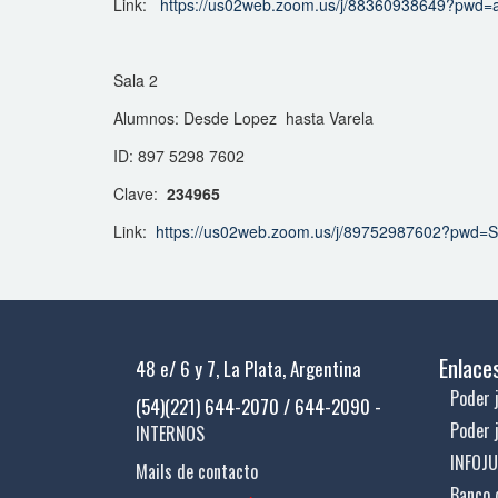
Link:
https://us02web.zoom.us/j/88360938649?p
Sala 2
Alumnos: Desde Lopez hasta Varela
ID: 897 5298 7602
Clave:
234965
Link:
https://us02web.zoom.us/j/89752987602?p
Enlace
48 e/ 6 y 7, La Plata, Argentina
Poder j
(54)(221) 644-2070 / 644-2090 -
Poder 
INTERNOS
INFOJ
Mails de contacto
Banco 