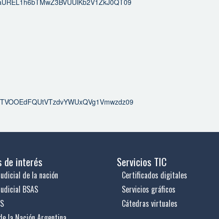
wd=aUREL1h6bTMwZ3BVUUlKb2V1ZkJ0QT09
wd=STVOOEdFQUtVTzdvYWUxQVg1Vmwzdz09
s de interés
Servicios TIC
udicial de la nación
Certificados digitales
judicial BSAS
Servicios gráficos
US
Cátedras virtuales
de la Nación Argentina