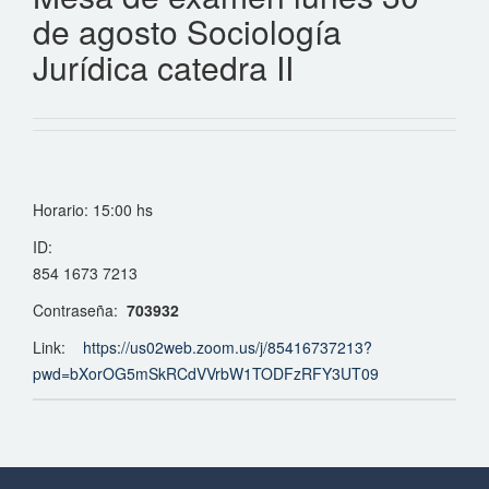
de agosto Sociología
Jurídica catedra II
Horario: 15:00 hs
ID:
854 1673 7213
Contraseña:
703932
Link:
https://us02web.zoom.us/j/85416737213?
pwd=bXorOG5mSkRCdVVrbW1TODFzRFY3UT09