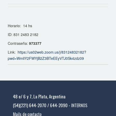
Horario: 14 hs
ID: 831 2483 2182
Contraseña:
973377
Link:
https://us02web.zoom.us/j/83124832182?
pwd=WmliY2FWYjB2Z3BTeEEyVTJ0Sk4zdz09
48 e/ 6 y 7, La Plata, Argentina
(54)(221) 644-2070 / 644-2090 -
INTERNOS
Mails de contacto