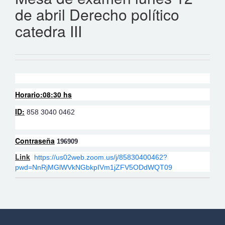
de abril Derecho político
catedra III
Horario:08:30 hs
ID:
858 3040 0462
Contraseña
196909
Link
https://us02web.zoom.us/j/85830400462?
pwd=NnRjMGlWVkNGbkpIVm1jZFV5ODdWQT09