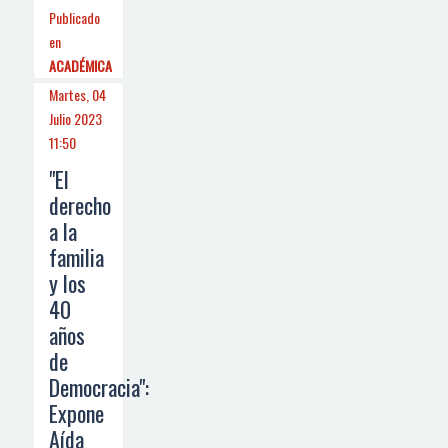
Publicado
en
ACADÉMICA
Martes, 04
Julio 2023
11:50
"El
derecho
a la
familia
y los
40
años
de
Democracia":
Expone
Aída