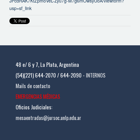
JPcdRAK7KtZpmoVeL-Zyu7g-M7g6mOwsyUoA/viewform?
usp=sf_link
48 e/ 6 y 7, La Plata, Argentina
(54)(221) 644-2070 / 644-2090 -
INTERNOS
Mails de contacto
EMERGENCIAS MÉDICAS
Oficios Judiciales:
mesaentradas@jursoc.unlp.edu.ar