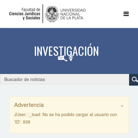
×
Advertencia
JUser: :_load: No se ha podido cargar al usuario con
'ID': 938