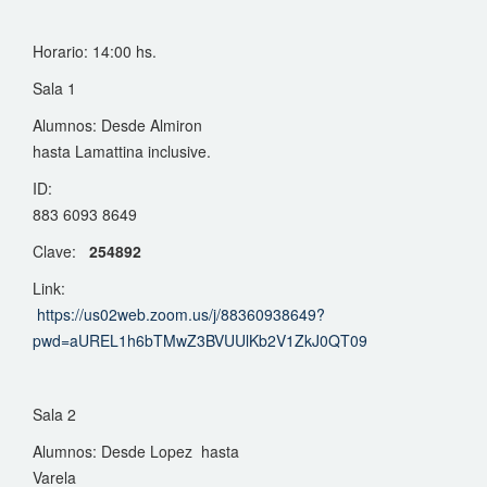
Horario: 14:00 hs.
Sala 1
Alumnos: Desde Almiron
hasta Lamattina inclusive.
ID:
883 6093 8649
Clave:
254892
Link:
https://us02web.zoom.us/j/88360938649?
pwd=aUREL1h6bTMwZ3BVUUlKb2V1ZkJ0QT09
Sala 2
Alumnos: Desde Lopez hasta
Varela