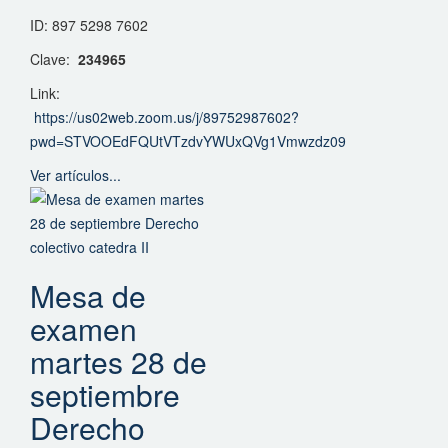
ID: 897 5298 7602
Clave:
234965
Link:
https://us02web.zoom.us/j/89752987602?
pwd=STVOOEdFQUtVTzdvYWUxQVg1Vmwzdz09
Ver artículos...
Mesa de
examen
martes 28 de
septiembre
Derecho