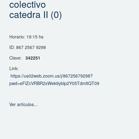
colectivo
catedra II (0)
Horario: 19:15 hs
ID: 867 2567 9298
Clave:
342251
Link:
https://us02web.zoom.us/j/86725679298?
pwd=eFlZcVRBR2xWek9yblp2Y05TdmltQT09
Ver artículos...