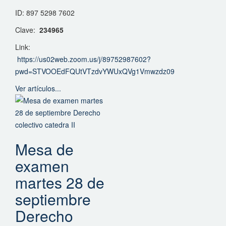
ID: 897 5298 7602
Clave:
234965
Link:
https://us02web.zoom.us/j/89752987602?
pwd=STVOOEdFQUtVTzdvYWUxQVg1Vmwzdz09
Ver artículos...
Mesa de
examen
martes 28 de
septiembre
Derecho