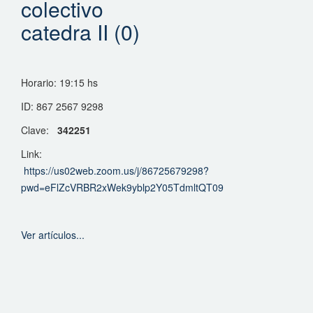
colectivo
catedra II (0)
Horario: 19:15 hs
ID: 867 2567 9298
Clave:
342251
Link:
https://us02web.zoom.us/j/86725679298?
pwd=eFlZcVRBR2xWek9yblp2Y05TdmltQT09
Ver artículos...