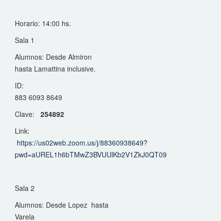
Horario: 14:00 hs.
Sala 1
Alumnos: Desde Almiron
hasta Lamattina inclusive.
ID:
883 6093 8649
Clave:
254892
Link:
https://us02web.zoom.us/j/88360938649?
pwd=aUREL1h6bTMwZ3BVUUlKb2V1ZkJ0QT09
Sala 2
Alumnos: Desde Lopez hasta
Varela